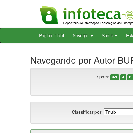
Skip
Página inicial
Navegar
Sobre
Est
navigation
Navegando por Autor BU
Ir para:
0-9
A
B
Classificar por: