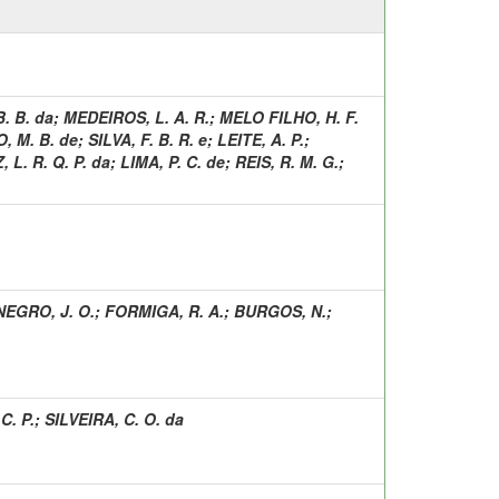
B. B. da
;
MEDEIROS, L. A. R.
;
MELO FILHO, H. F.
, M. B. de
;
SILVA, F. B. R. e
;
LEITE, A. P.
;
, L. R. Q. P. da
;
LIMA, P. C. de
;
REIS, R. M. G.
;
EGRO, J. O.
;
FORMIGA, R. A.
;
BURGOS, N.
;
C. P.
;
SILVEIRA, C. O. da