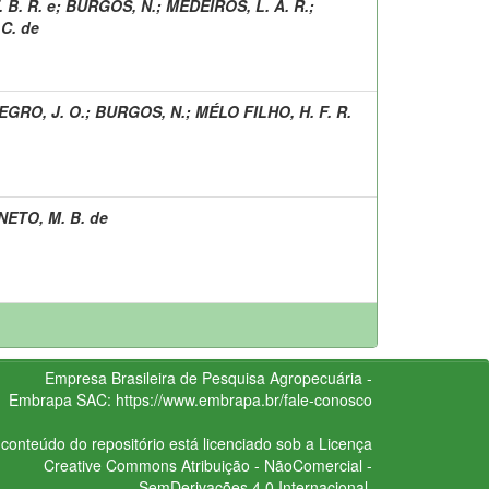
. B. R. e
;
BURGOS, N.
;
MEDEIROS, L. A. R.
;
 C. de
GRO, J. O.
;
BURGOS, N.
;
MÉLO FILHO, H. F. R.
NETO, M. B. de
Empresa Brasileira de Pesquisa Agropecuária -
Embrapa
SAC:
https://www.embrapa.br/fale-conosco
conteúdo do repositório está licenciado sob a Licença
Creative Commons
Atribuição - NãoComercial -
SemDerivações 4.0 Internacional.