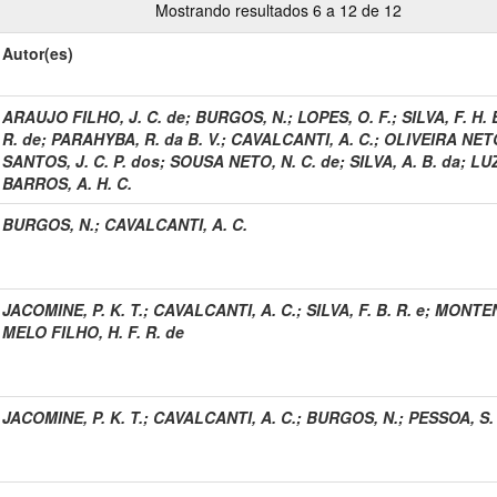
Mostrando resultados 6 a 12 de 12
Autor(es)
ARAUJO FILHO, J. C. de
;
BURGOS, N.
;
LOPES, O. F.
;
SILVA, F. H. 
R. de
;
PARAHYBA, R. da B. V.
;
CAVALCANTI, A. C.
;
OLIVEIRA NETO
SANTOS, J. C. P. dos
;
SOUSA NETO, N. C. de
;
SILVA, A. B. da
;
LUZ
BARROS, A. H. C.
BURGOS, N.
;
CAVALCANTI, A. C.
JACOMINE, P. K. T.
;
CAVALCANTI, A. C.
;
SILVA, F. B. R. e
;
MONTEN
MELO FILHO, H. F. R. de
JACOMINE, P. K. T.
;
CAVALCANTI, A. C.
;
BURGOS, N.
;
PESSOA, S. 