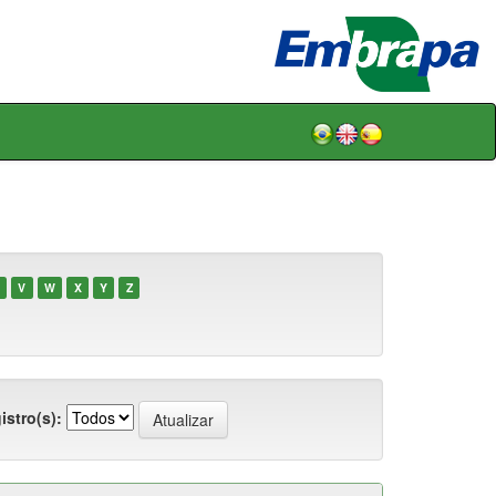
V
W
X
Y
Z
istro(s):