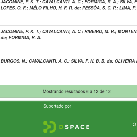
JACOMINE, P. K. T.
;
CAVALCANTI, A. C.
;
FORMIGA, R. A.
;
SILVA, F
LOPES, O. F.
;
MÉLO FILHO, H. F. R. de
;
PESSÔA, S. C. P.
;
LIMA, P.
JACOMINE, P. K. T.
;
CAVALCANTI, A. C.
;
RIBEIRO, M. R.
;
MONTENE
de
;
FORMIGA, R. A.
BURGOS, N.
;
CAVALCANTI, A. C.
;
SILVA, F. H. B. B. da
;
OLIVEIRA 
Mostrando resultados 6 a 12 de 12
Suportado por
O 