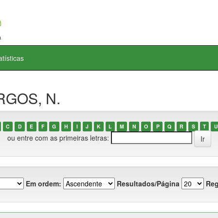
atísticas
RGOS, N.
C
D
E
F
G
H
I
J
K
L
M
N
O
P
Q
R
S
T
U
ou entre com as primeiras letras:
Em ordem:
Resultados/Página
Reg