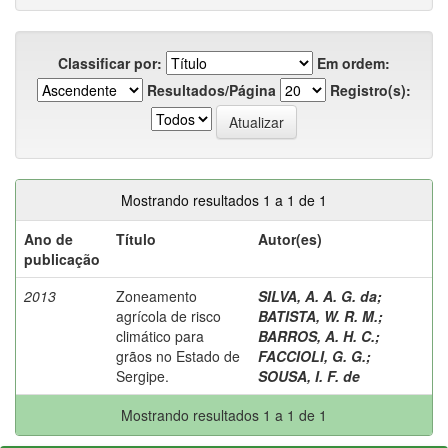
Classificar por:
Em ordem:
Resultados/Página
Registro(s):
Mostrando resultados 1 a 1 de 1
Ano de
Título
Autor(es)
publicação
2013
Zoneamento
SILVA, A. A. G. da
;
agrícola de risco
BATISTA, W. R. M.
;
climático para
BARROS, A. H. C.
;
grãos no Estado de
FACCIOLI, G. G.
;
Sergipe.
SOUSA, I. F. de
Mostrando resultados 1 a 1 de 1