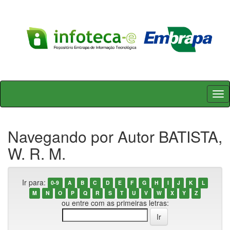
Skip
navigation
Navegando por Autor BATISTA,
W. R. M.
Ir para:
0-9
A
B
C
D
E
F
G
H
I
J
K
L
M
N
O
P
Q
R
S
T
U
V
W
X
Y
Z
ou entre com as primeiras letras: