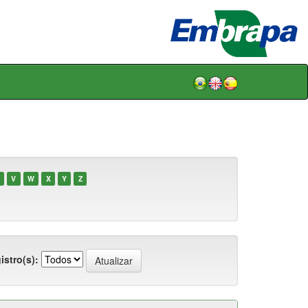
V
W
X
Y
Z
istro(s):