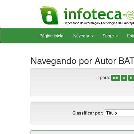
Skip
Página inicial
Navegar
Sobre
Est
navigation
Navegando por Autor BAT
Ir para:
0-9
A
B
Classificar por: