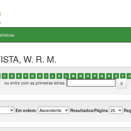
atísticas
ISTA, W. R. M.
C
D
E
F
G
H
I
J
K
L
M
N
O
P
Q
R
S
T
U
ou entre com as primeiras letras:
Em ordem:
Resultados/Página
Reg