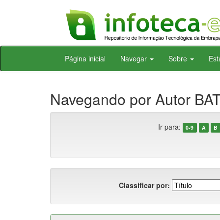
Skip
Página inicial
Navegar
Sobre
Est
navigation
Navegando por Autor BAT
Ir para:
0-9
A
B
Classificar por: