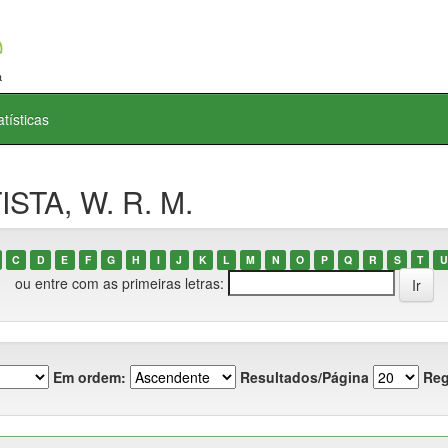
atísticas
ISTA, W. R. M.
C
D
E
F
G
H
I
J
K
L
M
N
O
P
Q
R
S
T
U
ou entre com as primeiras letras:
Em ordem:
Resultados/Página
Reg