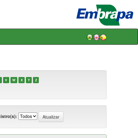
V
W
X
Y
Z
istro(s):