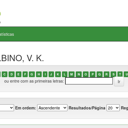
atísticas
BINO, V. K.
C
D
E
F
G
H
I
J
K
L
M
N
O
P
Q
R
S
T
U
ou entre com as primeiras letras:
Em ordem:
Resultados/Página
Reg