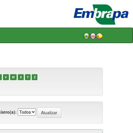
V
W
X
Y
Z
istro(s):