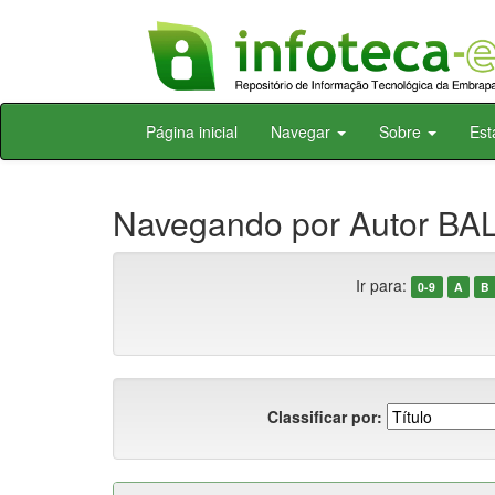
Skip
Página inicial
Navegar
Sobre
Est
navigation
Navegando por Autor BAL
Ir para:
0-9
A
B
Classificar por: