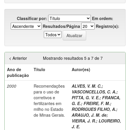
Classificar por:
Em ordem:
Resultados/Página
Registro(s):
< Anterior
Mostrando resultados 5 a 7 de 7
Ano de
Título
Autor(es)
publicação
2000
Recomendações
ALVES, V. M. C.
;
para o uso de
VASCONCELLOS, C. A.
;
corretivos e
PITTA, G. V. E.
;
FRANCA,
fertilizantes em
G. E.
;
FREIRE, F. M.
;
milho no Estado
RODRIGUES FILHO, A.
;
de Minas Gerais.
ARAUJO, J. M. de
;
VIEIRA, J. R.
;
LOUREIRO,
J. E.