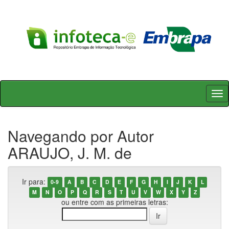
Skip
navigation
Navegando por Autor
ARAUJO, J. M. de
Ir para:
0-9
A
B
C
D
E
F
G
H
I
J
K
L
M
N
O
P
Q
R
S
T
U
V
W
X
Y
Z
ou entre com as primeiras letras: