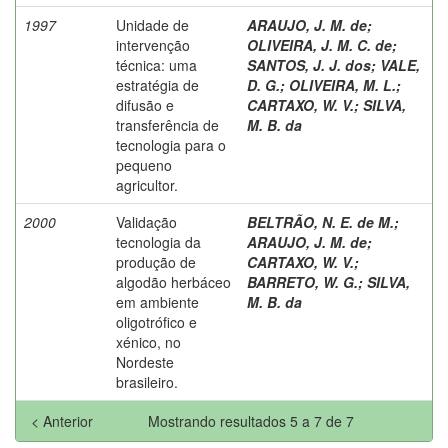
1997
Unidade de
ARAUJO, J. M. de
;
intervenção
OLIVEIRA, J. M. C. de
;
técnica: uma
SANTOS, J. J. dos
;
VALE,
estratégia de
D. G.
;
OLIVEIRA, M. L.
;
difusão e
CARTAXO, W. V.
;
SILVA,
transferência de
M. B. da
tecnologia para o
pequeno
agricultor.
2000
Validação
BELTRÃO, N. E. de M.
;
tecnologia da
ARAUJO, J. M. de
;
produção de
CARTAXO, W. V.
;
algodão herbáceo
BARRETO, W. G.
;
SILVA,
em ambiente
M. B. da
oligotrófico e
xénico, no
Nordeste
brasileiro.
< Anterior
Mostrando resultados 5 a 7 de 7