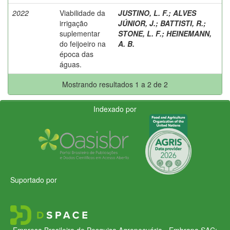
2022
Viabilidade da
JUSTINO, L. F.
;
ALVES
irrigação
JÚNIOR, J.
;
BATTISTI, R.
;
suplementar
STONE, L. F.
;
HEINEMANN,
do feijoeiro na
A. B.
época das
águas.
Mostrando resultados 1 a 2 de 2
Indexado por
Suportado por
Empresa Brasileira de Pesquisa Agropecuária - Embrapa
SAC: