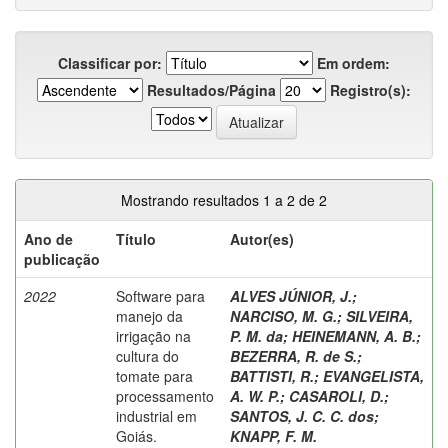
Classificar por:
Em ordem:
Resultados/Página
Registro(s):
Mostrando resultados 1 a 2 de 2
Ano de
Título
Autor(es)
publicação
2022
Software para
ALVES JÚNIOR, J.
;
manejo da
NARCISO, M. G.
;
SILVEIRA,
irrigação na
P. M. da
;
HEINEMANN, A. B.
;
cultura do
BEZERRA, R. de S.
;
tomate para
BATTISTI, R.
;
EVANGELISTA,
processamento
A. W. P.
;
CASAROLI, D.
;
industrial em
SANTOS, J. C. C. dos
;
Goiás.
KNAPP, F. M.