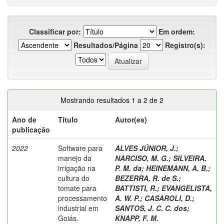
Classificar por:
Em ordem:
Resultados/Página
Registro(s):
Mostrando resultados 1 a 2 de 2
Ano de
Título
Autor(es)
publicação
2022
Software para
ALVES JÚNIOR, J.
;
manejo da
NARCISO, M. G.
;
SILVEIRA,
irrigação na
P. M. da
;
HEINEMANN, A. B.
;
cultura do
BEZERRA, R. de S.
;
tomate para
BATTISTI, R.
;
EVANGELISTA,
processamento
A. W. P.
;
CASAROLI, D.
;
industrial em
SANTOS, J. C. C. dos
;
Goiás.
KNAPP, F. M.