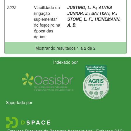
2022
Viabilidade da
JUSTINO, L. F.
;
ALVES
irrigação
JÚNIOR, J.
;
BATTISTI, R.
;
suplementar
STONE, L. F.
;
HEINEMANN,
do feijoeiro na
A. B.
época das
águas.
Mostrando resultados 1 a 2 de 2
Indexado por
Suportado por
Empresa Brasileira de Pesquisa Agropecuária - Embrapa
SAC: