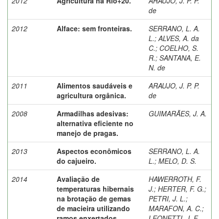
2012
Agricultura na Rio+20.
ARAUJO, J. P. P.
de
2012
Alface: sem fronteiras.
SERRANO, L. A.
L.
;
ALVES, A. da
C.
;
COELHO, S.
R.
;
SANTANA, E.
N. de
2011
Alimentos saudáveis e
ARAUJO, J. P. P.
agricultura orgânica.
de
2008
Armadilhas adesivas:
GUIMARÃES, J. A.
alternativa eficiente no
manejo de pragas.
2013
Aspectos econômicos
SERRANO, L. A.
do cajueiro.
L.
;
MELO, D. S.
2014
Avaliação de
HAWERROTH, F.
temperaturas hibernais
J.
;
HERTER, F. G.
;
na brotação de gemas
PETRI, J. L.
;
de macieira utilizando
MARAFON, A. C.
;
ramos enxertados.
LEONETTI, J. F.