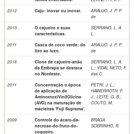
2012
Caju: inovar ou inovar.
ARAUJO, J. P. P.
de
2013
O cajueiro e suas
SERRANO, L. A.
características.
L.
2011
Casca de coco verde: do
ARAUJO, J. P. P.
lixo ao luxo.
de
2016
Clone de cajueiro-anão
SERRANO, L. A.
da Embrapa se destaca
L.
;
VIDAL NETO, F.
no Nordeste.
das C.
2011
Concentração e época
PETRI, J. L.
;
de aplicação de
HAWERROTH, F.
AminoetoxiVinilGlicine
J.
;
LEITE, G. B.
;
(AVG) na maturação de
COUTO, M.
macieiras 'Fuji Suprema'.
2009
Controle do ácaro-da-
BRAGA
necrose-do-fruto-do-
SOBRINHO, R.
coqueiro.