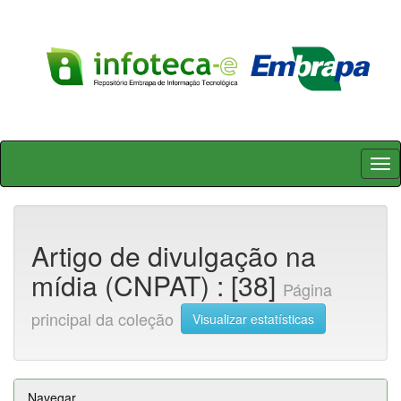
Skip
navigation
Artigo de divulgação na
mídia (CNPAT) : [38]
Página
principal da coleção
Visualizar estatísticas
Navegar