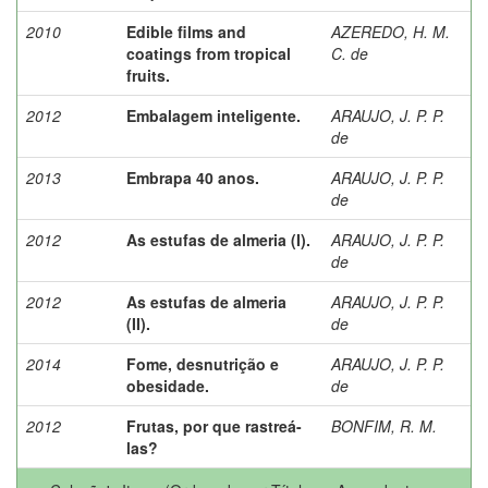
2010
Edible films and
AZEREDO, H. M.
coatings from tropical
C. de
fruits.
2012
Embalagem inteligente.
ARAUJO, J. P. P.
de
2013
Embrapa 40 anos.
ARAUJO, J. P. P.
de
2012
As estufas de almeria (I).
ARAUJO, J. P. P.
de
2012
As estufas de almeria
ARAUJO, J. P. P.
(II).
de
2014
Fome, desnutrição e
ARAUJO, J. P. P.
obesidade.
de
2012
Frutas, por que rastreá-
BONFIM, R. M.
las?