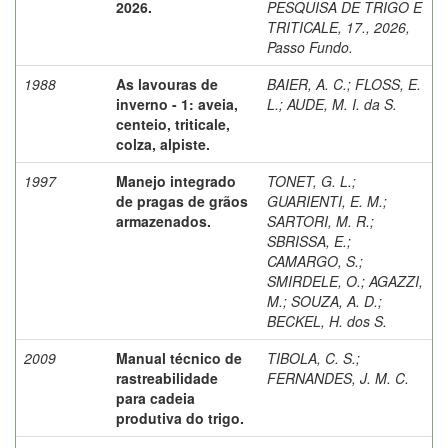
2026.
PESQUISA DE TRIGO E
TRITICALE, 17., 2026,
Passo Fundo.
1988
As lavouras de
BAIER, A. C.
;
FLOSS, E.
inverno - 1: aveia,
L.
;
AUDE, M. I. da S.
centeio, triticale,
colza, alpiste.
1997
Manejo integrado
TONET, G. L.
;
de pragas de grãos
GUARIENTI, E. M.
;
armazenados.
SARTORI, M. R.
;
SBRISSA, E.
;
CAMARGO, S.
;
SMIRDELE, O.
;
AGAZZI,
M.
;
SOUZA, A. D.
;
BECKEL, H. dos S.
2009
Manual técnico de
TIBOLA, C. S.
;
rastreabilidade
FERNANDES, J. M. C.
para cadeia
produtiva do trigo.