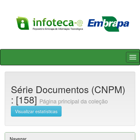
Skip
navigation
Série Documentos (CNPM)
: [158]
Página principal da coleção
Visualizar estatísticas
Navegar