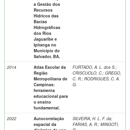
a Gestão dos
Recursos
Hídricos das
Bacias
Hidrográficas
dos Rios
Jaguaribe e
Ipitanga no
Município do
Salvador, BA.
2014
Atlas Escolar da
FURTADO, A. L. dos S.
;
Região
CRISCUOLO, C.
;
GREGO,
Metropolitana de
C. R.
;
RODRIGUES, C. A.
Campinas:
G.
ferramenta
educacional para
o ensino
fundamental.
2022
Autocorrelação
SILVEIRA, H. L. F. da
;
espacial da
FARIAS, A. R.
;
MINGOTI,
dinâmica de uso
R.