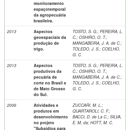
monitoramento
espaçotemporal
da agropecuária
brasileira.
2013
Aspectos
TOSTO, S. G.
;
PEREIRA, L.
geoespaciais da
C.
;
OSHIRO, O. T.
;
produção de
MANGABEIRA, J. A. de C.
;
trigo.
TOLEDO, J. S.
;
COELHO,
G. C.
2013
Aspectos
TOSTO, S. G.
;
PEREIRA, L.
produtivos da
C.
;
OSHIRO, O. T.
;
pecuária de
MANGABEIRA, J. A. de C.
;
corte no Brasil e
TOLEDO, J. S.
;
COELHO,
de Mato Grosso
G. C.
do Sul.
2006
Atividades e
ZUCCARI, M. L.
;
produtos em
QUARTAROLI, C. F.
;
desenvolvimento
BACCI, D. de La C.
;
SILVA,
no projeto
E. M. da
;
HOTT, M. C.
"Subsídios para