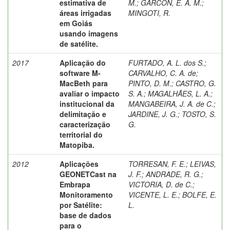
estimativa de
M.
;
GARCON, E. A. M.
;
áreas irrigadas
MINGOTI, R.
em Goiás
usando imagens
de satélite.
2017
Aplicação do
FURTADO, A. L. dos S.
;
software M-
CARVALHO, C. A. de
;
MacBeth para
PINTO, D. M.
;
CASTRO, G.
avaliar o impacto
S. A.
;
MAGALHÃES, L. A.
;
institucional da
MANGABEIRA, J. A. de C.
;
delimitação e
JARDINE, J. G.
;
TOSTO, S.
caracterização
G.
territorial do
Matopiba.
2012
Aplicações
TORRESAN, F. E.
;
LEIVAS,
GEONETCast na
J. F.
;
ANDRADE, R. G.
;
Embrapa
VICTORIA, D. de C.
;
Monitoramento
VICENTE, L. E.
;
BOLFE, E.
por Satélite:
L.
base de dados
para o