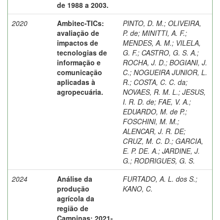
de 1988 a 2003.
2020
Ambitec-TICs:
PINTO, D. M.
;
OLIVEIRA,
avaliação de
P. de
;
MINITTI, A. F.
;
impactos de
MENDES, A. M.
;
VILELA,
tecnologias de
G. F.
;
CASTRO, G. S. A.
;
informação e
ROCHA, J. D.
;
BOGIANI, J.
comunicação
C.
;
NOGUEIRA JUNIOR, L.
aplicadas à
R.
;
COSTA, C. C. da
;
agropecuária.
NOVAES, R. M. L.
;
JESUS,
I. R. D. de
;
FAE, V. A.
;
EDUARDO, M. de P.
;
FOSCHINI, M. M.
;
ALENCAR, J. R. DE
;
CRUZ, M. C. D.
;
GARCIA,
E. P. DE. A.
;
JARDINE, J.
G.
;
RODRIGUES, G. S.
2024
Análise da
FURTADO, A. L. dos S.
;
produção
KANO, C.
agrícola da
região de
Campinas: 2021-