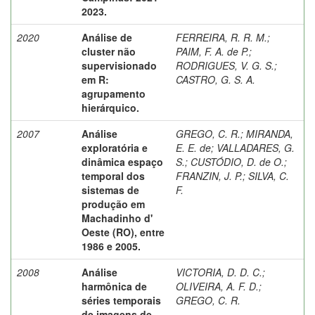
2023.
2020
Análise de
FERREIRA, R. R. M.
;
cluster não
PAIM, F. A. de P.
;
supervisionado
RODRIGUES, V. G. S.
;
em R:
CASTRO, G. S. A.
agrupamento
hierárquico.
2007
Análise
GREGO, C. R.
;
MIRANDA,
exploratória e
E. E. de
;
VALLADARES, G.
dinâmica espaço
S.
;
CUSTÓDIO, D. de O.
;
temporal dos
FRANZIN, J. P.
;
SILVA, C.
sistemas de
F.
produção em
Machadinho d'
Oeste (RO), entre
1986 e 2005.
2008
Análise
VICTORIA, D. D. C.
;
harmônica de
OLIVEIRA, A. F. D.
;
séries temporais
GREGO, C. R.
de imagens de