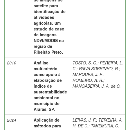
satélite para
identificação de
atividades
agrícolas: um
estudo de caso
de imagens
NDVI/MODIS na
região de
Ribeirão Preto.
2010
Análise
TOSTO, S. G.
;
PEREIRA, L.
multicritério
C.
;
PAIVA SOBRINHO, R.
;
como apoio à
MARQUES, J. F.
;
elaboração de
ROMEIRO, A. R.
;
índice de
MANGABEIRA, J. A. de C.
sustentabilidade
ambiental no
município de
Araras, SP.
2024
Aplicação de
LEIVAS, J. F.
;
TEIXEIRA, A.
métodos para
H. DE C.
;
TAKEMURA, C.