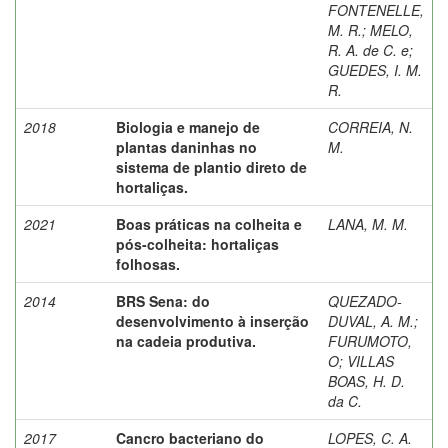
FONTENELLE,
M. R.
;
MELO,
R. A. de C. e
;
GUEDES, I. M.
R.
2018
Biologia e manejo de
CORREIA, N.
plantas daninhas no
M.
sistema de plantio direto de
hortaliças.
2021
Boas práticas na colheita e
LANA, M. M.
pós-colheita: hortaliças
folhosas.
2014
BRS Sena: do
QUEZADO-
desenvolvimento à inserção
DUVAL, A. M.
;
na cadeia produtiva.
FURUMOTO,
O
;
VILLAS
BOAS, H. D.
da C.
2017
Cancro bacteriano do
LOPES, C. A.