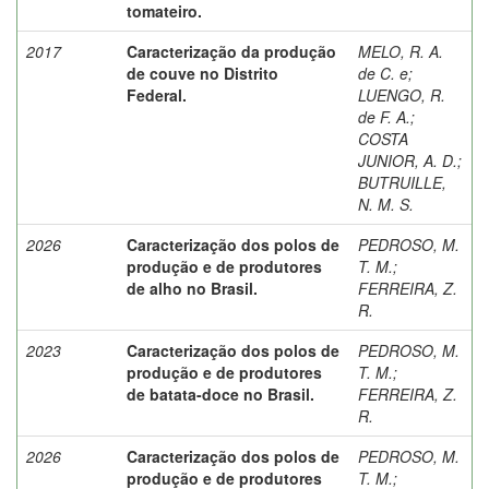
tomateiro.
2017
Caracterização da produção
MELO, R. A.
de couve no Distrito
de C. e
;
Federal.
LUENGO, R.
de F. A.
;
COSTA
JUNIOR, A. D.
;
BUTRUILLE,
N. M. S.
2026
Caracterização dos polos de
PEDROSO, M.
produção e de produtores
T. M.
;
de alho no Brasil.
FERREIRA, Z.
R.
2023
Caracterização dos polos de
PEDROSO, M.
produção e de produtores
T. M.
;
de batata-doce no Brasil.
FERREIRA, Z.
R.
2026
Caracterização dos polos de
PEDROSO, M.
produção e de produtores
T. M.
;