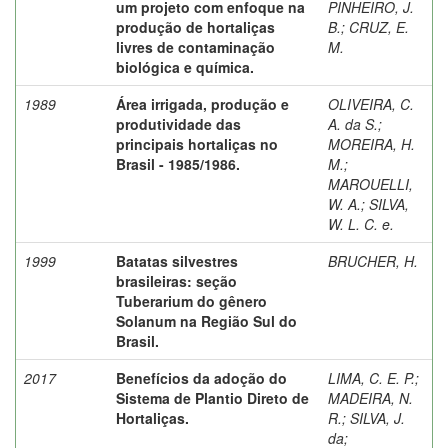
um projeto com enfoque na
PINHEIRO, J.
produção de hortaliças
B.
;
CRUZ, E.
livres de contaminação
M.
biológica e química.
1989
Área irrigada, produção e
OLIVEIRA, C.
produtividade das
A. da S.
;
principais hortaliças no
MOREIRA, H.
Brasil - 1985/1986.
M.
;
MAROUELLI,
W. A.
;
SILVA,
W. L. C. e.
1999
Batatas silvestres
BRUCHER, H.
brasileiras: seção
Tuberarium do gênero
Solanum na Região Sul do
Brasil.
2017
Benefícios da adoção do
LIMA, C. E. P.
;
Sistema de Plantio Direto de
MADEIRA, N.
Hortaliças.
R.
;
SILVA, J.
da
;