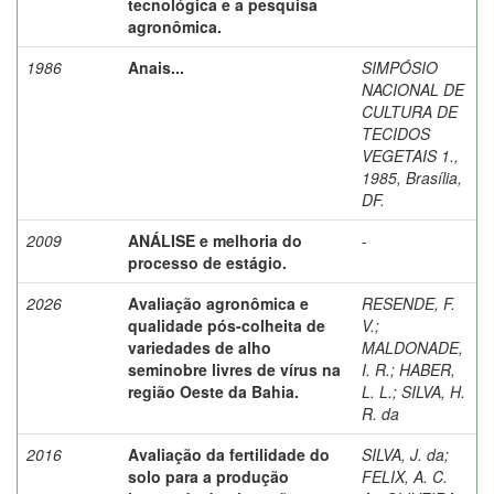
tecnológica e a pesquisa
agronômica.
1986
Anais...
SIMPÓSIO
NACIONAL DE
CULTURA DE
TECIDOS
VEGETAIS 1.,
1985, Brasília,
DF.
2009
ANÁLISE e melhoria do
-
processo de estágio.
2026
Avaliação agronômica e
RESENDE, F.
qualidade pós-colheita de
V.
;
variedades de alho
MALDONADE,
seminobre livres de vírus na
I. R.
;
HABER,
região Oeste da Bahia.
L. L.
;
SILVA, H.
R. da
2016
Avaliação da fertilidade do
SILVA, J. da
;
solo para a produção
FELIX, A. C.