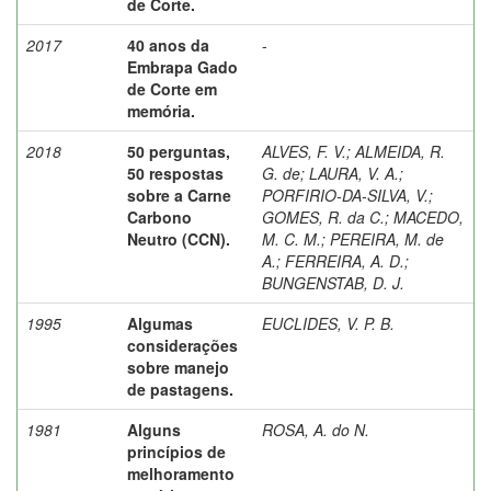
de Corte.
2017
40 anos da
-
Embrapa Gado
de Corte em
memória.
2018
50 perguntas,
ALVES, F. V.
;
ALMEIDA, R.
50 respostas
G. de
;
LAURA, V. A.
;
sobre a Carne
PORFIRIO-DA-SILVA, V.
;
Carbono
GOMES, R. da C.
;
MACEDO,
Neutro (CCN).
M. C. M.
;
PEREIRA, M. de
A.
;
FERREIRA, A. D.
;
BUNGENSTAB, D. J.
1995
Algumas
EUCLIDES, V. P. B.
considerações
sobre manejo
de pastagens.
1981
Alguns
ROSA, A. do N.
princípios de
melhoramento