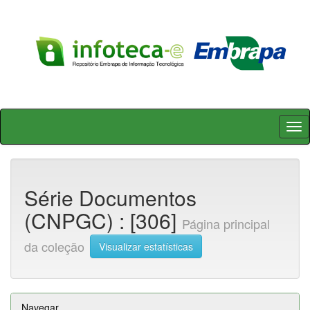
Skip
navigation
Série Documentos
(CNPGC) : [306]
Página principal
da coleção
Visualizar estatísticas
Navegar