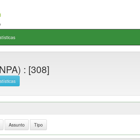
atísticas
PA) : [308]
atísticas