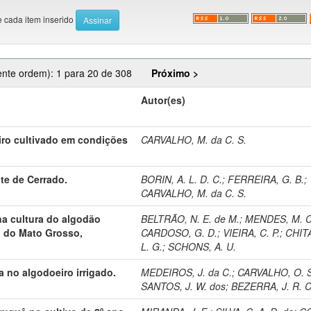
e cada item inserido
ente ordem): 1 para 20 de 308
Próximo >
Autor(es)
ro cultivado em condições
CARVALHO, M. da C. S.
te de Cerrado.
BORIN, A. L. D. C.
;
FERREIRA, G. B.
;
CARVALHO, M. da C. S.
a cultura do algodão
BELTRÃO, N. E. de M.
;
MENDES, M. C
o do Mato Grosso,
CARDOSO, G. D.
;
VIEIRA, C. P.
;
CHIT
L. G.
;
SCHONS, A. U.
 no algodoeiro irrigado.
MEDEIROS, J. da C.
;
CARVALHO, O. S
SANTOS, J. W. dos
;
BEZERRA, J. R. C