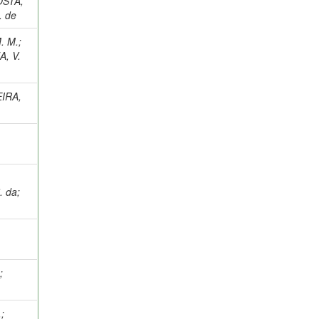
STA,
. de
. M.
;
, V.
IRA,
. da
;
.
;
.
;