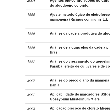
2004
Agentes bio-controladores do Curur
do algodoeiro colorido.
1999
Ajuste metodológico de eletrofores
mamoneira (Ricinus communis L.).
1998
Análise da cadeia produtiva do alg
1998
Análise de alguns elos da cadeia p
Brasil.
1997
Análise do crescimento do gergelim
Paraíba: efeito de cultivares e de c
2009
Análise do preço diário da mamona 
Bahia.
2007
Aplicabilidade de marcadores SSR 
Gossypium Mustelinum Miers.
2002
Aplicação precoce de cloreto Mepi