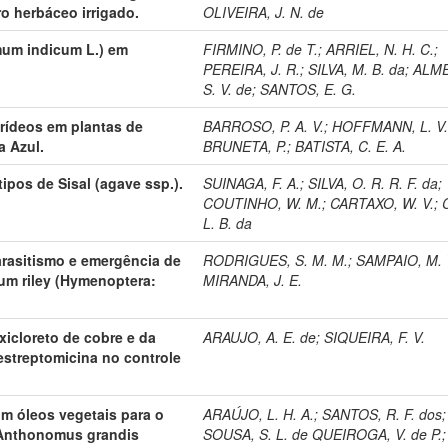
o herbáceo irrigado.
OLIVEIRA, J. N. de
mum indicum L.) em
FIRMINO, P. de T.
;
ARRIEL, N. H. C.
;
PEREIRA, J. R.
;
SILVA, M. B. da
;
ALME
S. V. de
;
SANTOS, E. G.
arídeos em plantas de
BARROSO, P. A. V.
;
HOFFMANN, L. V
 Azul.
BRUNETA, P.
;
BATISTA, C. E. A.
ipos de Sisal (agave ssp.).
SUINAGA, F. A.
;
SILVA, O. R. R. F. da
;
COUTINHO, W. M.
;
CARTAXO, W. V.
;
L. B. da
arasitismo e emergência de
RODRIGUES, S. M. M.
;
SAMPAIO, M. 
um riley (Hymenoptera:
MIRANDA, J. E.
xicloreto de cobre e da
ARAUJO, A. E. de
;
SIQUEIRA, F. V.
 estreptomicina no controle
m óleos vegetais para o
ARAÚJO, L. H. A.
;
SANTOS, R. F. dos
;
 Anthonomus grandis
SOUSA, S. L. de QUEIROGA, V. de P.