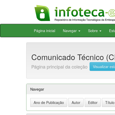
Skip
Página inicial
Navegar
Sobre
Est
navigation
Comunicado Técnico (CN
Página principal da coleção
Visualizar est
Navegar