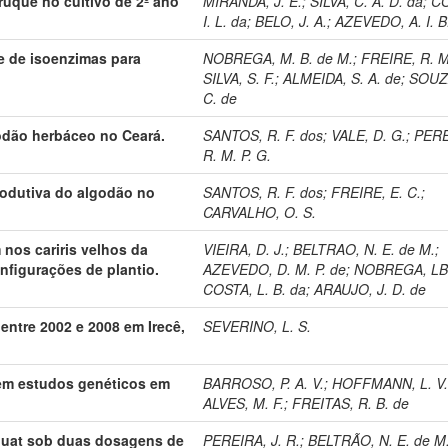
uquê no cultivo de 2º ano
MIRANDA, J. E.
;
SILVA, C. A. D. da
;
CO
I. L. da
;
BELO, J. A.
;
AZEVEDO, A. I. B
e de isoenzimas para
NOBREGA, M. B. de M.
;
FREIRE, R. M
SILVA, S. F.
;
ALMEIDA, S. A. de
;
SOUZA
C. de
odão herbáceo no Ceará.
SANTOS, R. F. dos
;
VALE, D. G.
;
PERE
R. M. P. G.
rodutiva do algodão no
SANTOS, R. F. dos
;
FREIRE, E. C.
;
CARVALHO, O. S.
 nos cariris velhos da
VIEIRA, D. J.
;
BELTRAO, N. E. de M.
;
onfigurações de plantio.
AZEVEDO, D. M. P. de
;
NOBREGA, LB
COSTA, L. B. da
;
ARAUJO, J. D. de
entre 2002 e 2008 em Irecê,
SEVERINO, L. S.
em estudos genéticos em
BARROSO, P. A. V.
;
HOFFMANN, L. V
ALVES, M. F.
;
FREITAS, R. B. de
quat sob duas dosagens de
PEREIRA, J. R.
;
BELTRÃO, N. E. de M