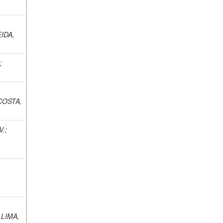
IDA,
.
;
COSTA,
V.
;
;
LIMA,