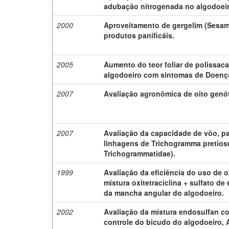
adubação nitrogenada no algodoeir
2000
Aproveitamento de gergelim (Sesa
produtos panificáis.
2005
Aumento do teor foliar de polissac
algodoeiro com sintomas de Doença
2007
Avaliação agronômica de oito genót
2007
Avaliação da capacidade de vôo, p
linhagens de Trichogramma pretios
Trichogrammatidae).
1999
Avaliação da eficiência do uso de o
mistura oxitetraciclina + sulfato de
da mancha angular do algodoeiro.
2002
Avaliação da mistura endosulfan co
controle do bicudo do algodoeiro,