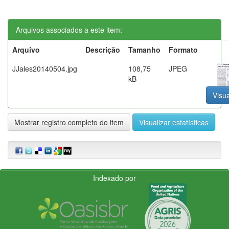
Arquivos associados a este item:
Arquivo
Descrição
Tamanho
Formato
JJales20140504.jpg
108,75
JPEG
kB
Visua
Mostrar registro completo do item
Visualizar estatísticas
Indexado por