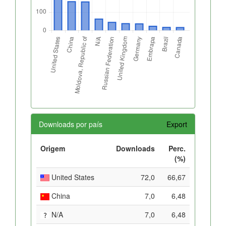
Downloads por país
Export
Origem
Downloads
Perc.
(%)
United States
72,0
66,67
China
7,0
6,48
N/A
7,0
6,48