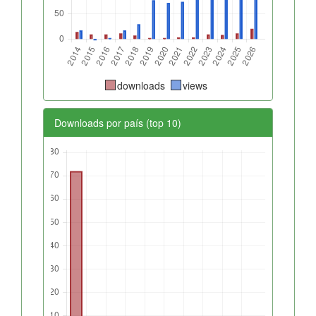
downloads
views
Downloads por país (top 10)