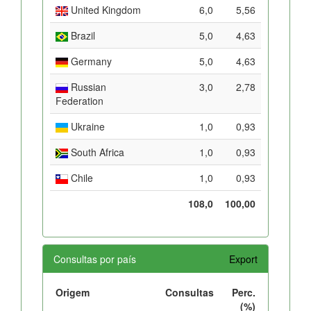
United Kingdom
6,0
5,56
Brazil
5,0
4,63
Germany
5,0
4,63
Russian
3,0
2,78
Federation
Ukraine
1,0
0,93
South Africa
1,0
0,93
Chile
1,0
0,93
108,0
100,00
Consultas por país
Export
Origem
Consultas
Perc.
(%)