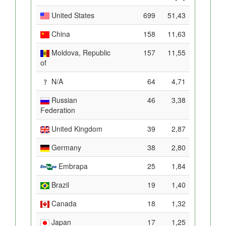
United States
699
51,43
China
158
11,63
Moldova, Republic
157
11,55
of
N/A
64
4,71
Russian
46
3,38
Federation
United Kingdom
39
2,87
Germany
38
2,80
Embrapa
25
1,84
Brazil
19
1,40
Canada
18
1,32
Japan
17
1,25