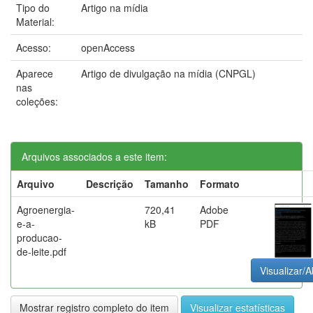
Tipo do
Artigo na mídia
Material:
Acesso:
openAccess
Aparece
Artigo de divulgação na mídia (CNPGL)
nas
coleções:
Arquivos associados a este item:
Arquivo
Descrição
Tamanho
Formato
Agroenergia-
720,41
Adobe
e-a-
kB
PDF
producao-
de-leite.pdf
Visualizar/A
Mostrar registro completo do item
Visualizar estatísticas