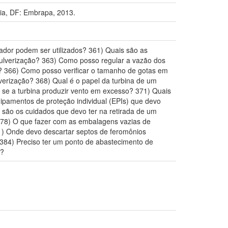
lia, DF: Embrapa, 2013.
zador podem ser utilizados? 361) Quais são as
pulverização? 363) Como posso regular a vazão dos
o? 366) Como posso verificar o tamanho de gotas em
verização? 368) Qual é o papel da turbina de um
 se a turbina produzir vento em excesso? 371) Quais
ipamentos de proteção individual (EPIs) que devo
 são os cuidados que devo ter na retirada de um
378) O que fazer com as embalagens vazias de
1) Onde devo descartar septos de feromônios
384) Preciso ter um ponto de abastecimento de
s?