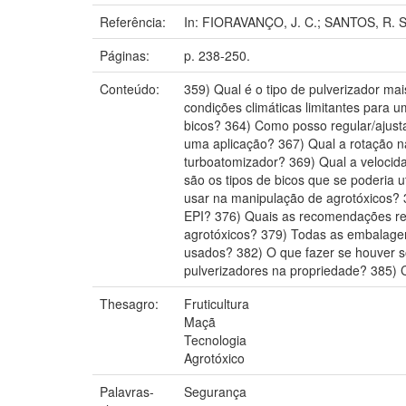
Referência:
In: FIORAVANÇO, J. C.; SANTOS, R. S.
Páginas:
p. 238-250.
Conteúdo:
359) Qual é o tipo de pulverizador ma
condições climáticas limitantes para
bicos? 364) Como posso regular/ajust
uma aplicação? 367) Qual a rotação n
turboatomizador? 369) Qual a velocid
são os tipos de bicos que se poderia 
usar na manipulação de agrotóxicos? 
EPI? 376) Quais as recomendações re
agrotóxicos? 379) Todas as embalagen
usados? 382) O que fazer se houver s
pulverizadores na propriedade? 385) 
Thesagro:
Fruticultura
Maçã
Tecnologia
Agrotóxico
Palavras-
Segurança