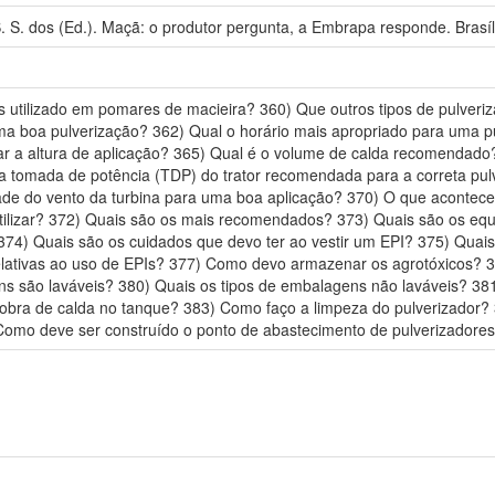
 S. dos (Ed.). Maçã: o produtor pergunta, a Embrapa responde. Brasí
is utilizado em pomares de macieira? 360) Que outros tipos de pulveri
 uma boa pulverização? 362) Qual o horário mais apropriado para uma 
ar a altura de aplicação? 365) Qual é o volume de calda recomendad
a tomada de potência (TDP) do trator recomendada para a correta pul
ade do vento da turbina para uma boa aplicação? 370) O que acontece
utilizar? 372) Quais são os mais recomendados? 373) Quais são os equ
374) Quais são os cuidados que devo ter ao vestir um EPI? 375) Quais
lativas ao uso de EPIs? 377) Como devo armazenar os agrotóxicos? 
s são laváveis? 380) Quais os tipos de embalagens não laváveis? 38
obra de calda no tanque? 383) Como faço a limpeza do pulverizador? 
Como deve ser construído o ponto de abastecimento de pulverizadore