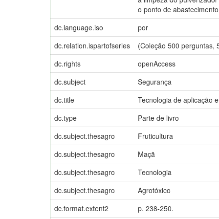
o ponto de abastecimento
dc.language.iso
por
dc.relation.ispartofseries
(Coleção 500 perguntas, 
dc.rights
openAccess
dc.subject
Segurança
dc.title
Tecnologia de aplicação e
dc.type
Parte de livro
dc.subject.thesagro
Fruticultura
dc.subject.thesagro
Maçã
dc.subject.thesagro
Tecnologia
dc.subject.thesagro
Agrotóxico
dc.format.extent2
p. 238-250.