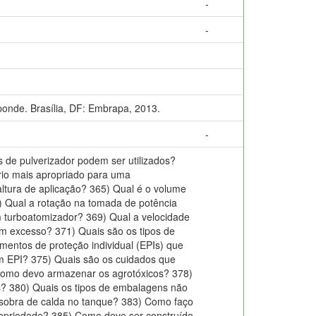
-
-
ponde. Brasília, DF: Embrapa, 2013.
-
s de pulverizador podem ser utilizados?
ário mais apropriado para uma
ltura de aplicação? 365) Qual é o volume
 Qual a rotação na tomada de potência
m turboatomizador? 369) Qual a velocidade
em excesso? 371) Quais são os tipos de
mentos de proteção individual (EPIs) que
um EPI? 375) Quais são os cuidados que
 Como devo armazenar os agrotóxicos? 378)
? 380) Quais os tipos de embalagens não
 sobra de calda no tanque? 383) Como faço
propriedade? 385) Como deve ser construído