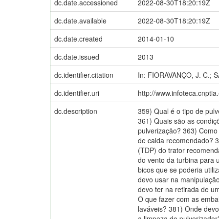
dc.date.accessioned
2022-08-30T18:20:19Z
dc.date.available
2022-08-30T18:20:19Z
dc.date.created
2014-01-10
dc.date.issued
2013
dc.identifier.citation
In: FIORAVANÇO, J. C.; S
dc.identifier.uri
http://www.infoteca.cnpti
dc.description
359) Qual é o tipo de pul
361) Quais são as condiçõ
pulverização? 363) Como 
de calda recomendado? 36
(TDP) do trator recomenda
do vento da turbina para 
bicos que se poderia util
devo usar na manipulação
devo ter na retirada de 
O que fazer com as embal
laváveis? 381) Onde devo
a limpeza do pulverizado