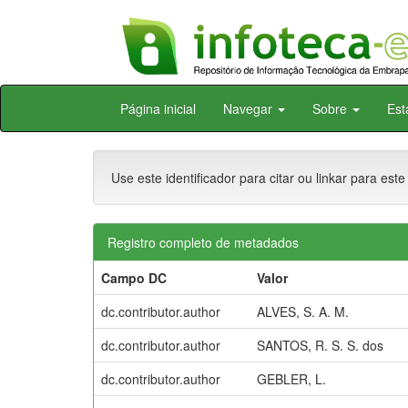
Skip
Página inicial
Navegar
Sobre
Est
navigation
Use este identificador para citar ou linkar para este
Registro completo de metadados
Campo DC
Valor
dc.contributor.author
ALVES, S. A. M.
dc.contributor.author
SANTOS, R. S. S. dos
dc.contributor.author
GEBLER, L.