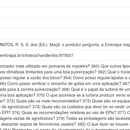
ANTOS, R. S. S. dos (Ed.). Maçã: o produtor pergunta, a Embrapa res
a.embrapa.br/infoteca/handle/doc/975637
verizador mais utilizado em pomares de macieira? 360) Que outros tipo
es climáticas limitantes para uma boa pulverização? 362) Qual o hor
posso regular a vazão dos bicos? 364) Como posso regular/ajustar a a
6) Como posso verificar o tamanho de gotas em uma aplicação? 367)
da para a correta pulverização? 368) Qual é o papel da turbina de u
uma boa aplicação? 370) O que acontece se a turbina produzir vento 
izar? 372) Quais são os mais recomendados? 373) Quais são os equipa
 de agrotóxicos? 374) Quais são os cuidados que devo ter ao vestir 
um EPI? 376) Quais as recomendações relativas ao uso de EPIs? 377)
agens vazias de agrotóxicos? 379) Todas as embalagens são laváveis
 descartar septos de feromônios usados? 382) O que fazer se houver
r? 384) Preciso ter um ponto de abastecimento de pulverizadores na 