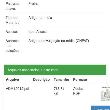
Palavras-
Frutas
chave:
Tipo do
Artigo na mídia
Material:
Acesso:
openAccess
Aparece
Artigo de divulgação na mídia (CNPAT)
nas
coleções:
Arquivos associados a este item:
Arquivo
Descrição
Tamanho
Formato
ADM12012.pdf
763,31
Adobe
kB
PDF
Visualizar