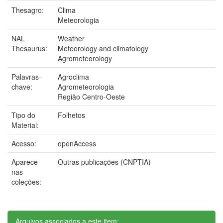
Thesagro:
Clima
Meteorologia
NAL
Weather
Thesaurus:
Meteorology and climatology
Agrometeorology
Palavras-
Agroclima
chave:
Agrometeorologia
Região Centro-Oeste
Tipo do
Folhetos
Material:
Acesso:
openAccess
Aparece
Outras publicações (CNPTIA)
nas
coleções:
Arquivos associados a este item: