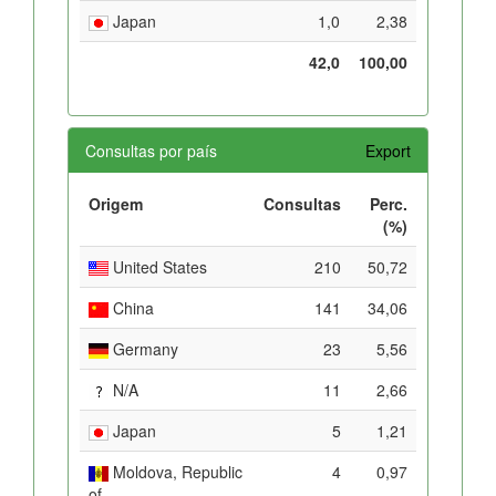
Japan
1,0
2,38
42,0
100,00
Consultas por país
Export
Origem
Consultas
Perc.
(%)
United States
210
50,72
China
141
34,06
Germany
23
5,56
N/A
11
2,66
Japan
5
1,21
Moldova, Republic
4
0,97
of