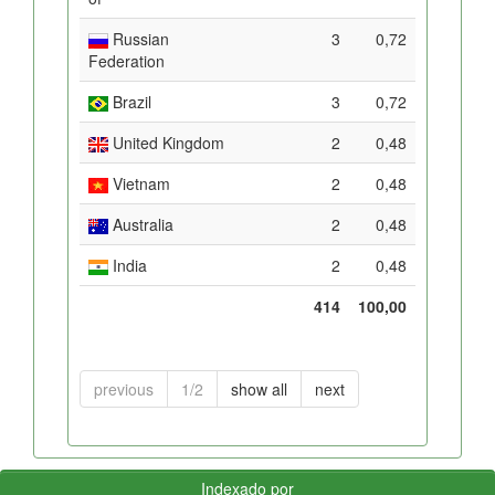
Russian
3
0,72
Federation
Brazil
3
0,72
United Kingdom
2
0,48
Vietnam
2
0,48
Australia
2
0,48
India
2
0,48
414
100,00
previous
1/2
show all
next
Indexado por