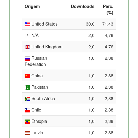
Origem
Downloads
Perc.
(%)
United States
30,0
71,43
N/A
2,0
4,76
United Kingdom
2,0
4,76
Russian
1,0
2,38
Federation
China
1,0
2,38
Pakistan
1,0
2,38
South Africa
1,0
2,38
Chile
1,0
2,38
Ethiopia
1,0
2,38
Latvia
1,0
2,38