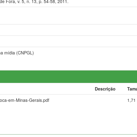
de Fora, v. 5, n. 13, p. 54-58, 2011.
 na mídia (CNPGL)
Descrição
Tam
troca-em-Minas-Gerais.pdf
1,71