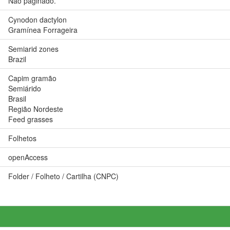
Não paginado.
Cynodon dactylon
Gramínea Forrageira
Semiarid zones
Brazil
Capim gramão
Semiárido
Brasil
Região Nordeste
Feed grasses
Folhetos
openAccess
Folder / Folheto / Cartilha (CNPC)