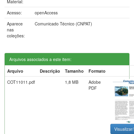
Material:
Acesso:
openAccess
Aparece
Comunicado Técnico (CNPAT)
nas
coleções:
Arquivos associados a este item:
Arquivo
Descrição
Tamanho
Formato
COT11011.pdf
1,8 MB
Adobe
PDF
Visualizar/