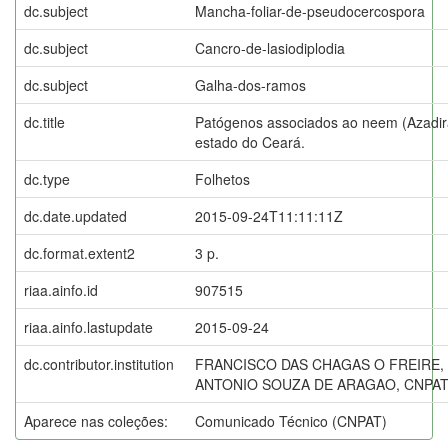
dc.subject
Mancha-foliar-de-pseudocercospora
dc.subject
Cancro-de-lasiodiplodia
dc.subject
Galha-dos-ramos
dc.title
Patógenos associados ao neem (Azadira
estado do Ceará.
dc.type
Folhetos
dc.date.updated
2015-09-24T11:11:11Z
dc.format.extent2
3 p.
riaa.ainfo.id
907515
riaa.ainfo.lastupdate
2015-09-24
dc.contributor.institution
FRANCISCO DAS CHAGAS O FREIRE,
ANTONIO SOUZA DE ARAGAO, CNPAT; Jú
Aparece nas coleções:
Comunicado Técnico (CNPAT)