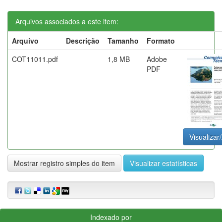
Arquivos associados a este item:
Arquivo
Descrição
Tamanho
Formato
COT11011.pdf
1,8 MB
Adobe
PDF
Visualizar/
Mostrar registro simples do item
Visualizar estatísticas
Indexado por