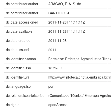
dc.contributor.author
ARAGAO, F. A. S. de
dc.contributor.author
CANTILLO, J.
dc.date.accessioned
2011-11-28T11:11:11Z
dc.date.available
2011-11-28T11:11:11Z
dc.date.created
2011-11-28
dc.date.issued
2011
dc.identifier.citation
Fortaleza: Embrapa Agroindústria Tropi
dc.identifier.issn
1679-6535
dc.identifier.uri
http://www.infoteca.cnptia.embrapa.br/
dc.language.iso
por
dc.relation.ispartofseries
(Comunicado Técnico/ Embrapa Agroindú
dc.rights
openAccess