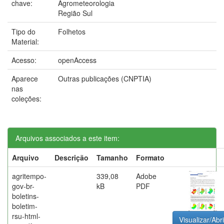
chave:
Agrometeorologia
Região Sul
Tipo do
Folhetos
Material:
Acesso:
openAccess
Aparece
Outras publicações (CNPTIA)
nas
coleções:
Arquivos associados a este item:
Arquivo
Descrição
Tamanho
Formato
agritempo-
339,08
Adobe
gov-br-
kB
PDF
boletins-
boletim-
rsu-html-
Visualizar/Abri