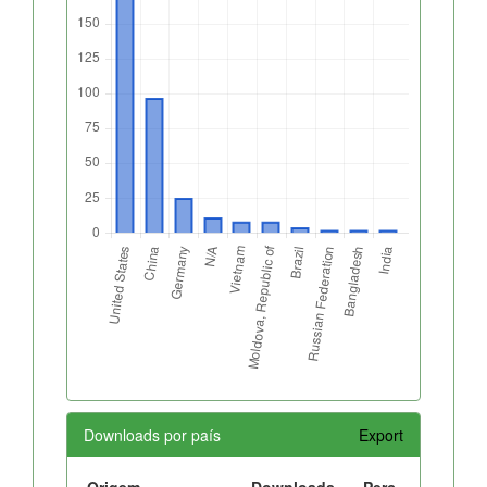
Downloads por país
Export
Origem
Downloads
Perc.