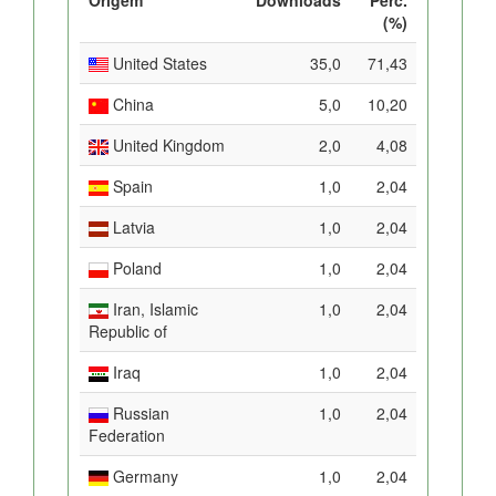
(%)
United States
35,0
71,43
China
5,0
10,20
United Kingdom
2,0
4,08
Spain
1,0
2,04
Latvia
1,0
2,04
Poland
1,0
2,04
Iran, Islamic
1,0
2,04
Republic of
Iraq
1,0
2,04
Russian
1,0
2,04
Federation
Germany
1,0
2,04