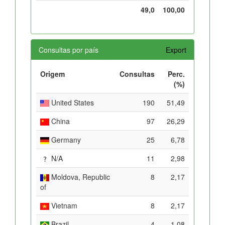
49,0
100,00
Consultas por país
Export
Origem
Consultas
Perc.
(%)
United States
190
51,49
China
97
26,29
Germany
25
6,78
N/A
11
2,98
Moldova, Republic
8
2,17
of
Vietnam
8
2,17
Brazil
4
1,08