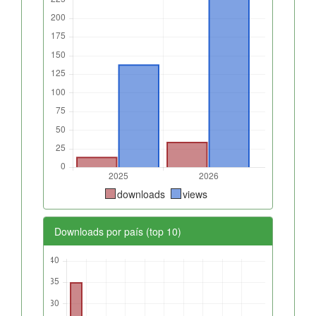
downloads
views
Downloads por país (top 10)