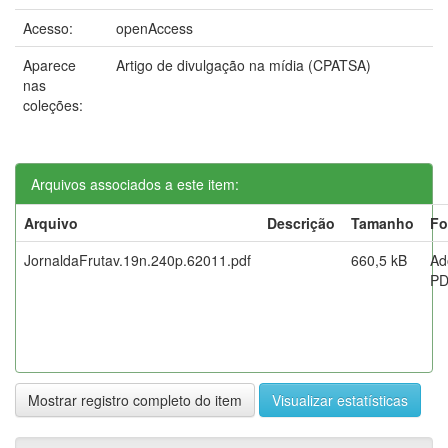
Acesso:
openAccess
Aparece
Artigo de divulgação na mídia (CPATSA)
nas
coleções:
Arquivos associados a este item:
Arquivo
Descrição
Tamanho
Fo
JornaldaFrutav.19n.240p.62011.pdf
660,5 kB
Ad
P
Mostrar registro completo do item
Visualizar estatísticas