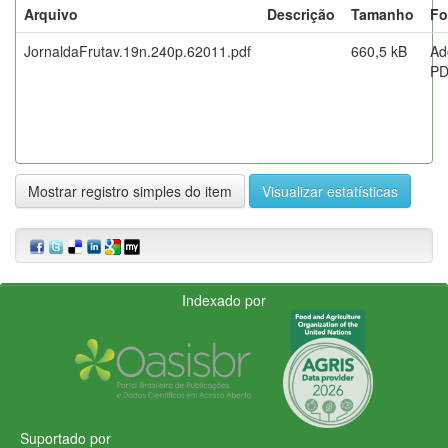
Arquivo
Descrição
Tamanho
Fo
JornaldaFrutav.19n.240p.62011.pdf
660,5 kB
Ad
P
Mostrar registro simples do item
Visualizar estatísticas
Indexado por
Suportado por