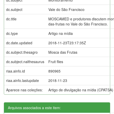
dc.subject
Vale do São Francisco
dc.title
MOSCAMED e produtores discutem mon
das-frutas no Vale do São Francisco.
dc.type
Artigo na mídia
dc.date.updated
2018-11-23T23:17:35Z
dc.subject.thesagro
Mosca das Frutas
dc.subject.nalthesaurus
Fruit flies
riaa.ainfo.id
890965
riaa.ainfo.lastupdate
2018-11-23
Aparece nas coleções:
Artigo de divulgação na mídia (CPATSA)
Arquivos associados a este item: