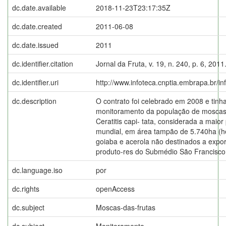
dc.date.available
2018-11-23T23:17:35Z
dc.date.created
2011-06-08
dc.date.issued
2011
dc.identifier.citation
Jornal da Fruta, v. 19, n. 240, p. 6, 2011
dc.identifier.uri
http://www.infoteca.cnptia.embrapa.br/i
dc.description
O contrato foi celebrado em 2008 e tinh
monitoramento da população de moscas-
Ceratitis capi- tata, considerada a maior 
mundial, em área tampão de 5.740ha (h
goiaba e acerola não destinados a exp
produto-res do Submédio São Francisco
dc.language.iso
por
dc.rights
openAccess
dc.subject
Moscas-das-frutas
dc.subject
Monitoramento