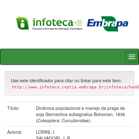
Skip
navigation
Use este identificador para citar ou linkar para este item:
http://www.infoteca.cnptia.embrapa.br/infoteca/hand
Título:
Dinâmica populacional e manejo da praga de
soja Sternechus subsignatus Boheman, 1836
(Coleoptera: Curculionidae).
Autoria:
LORINI, I.
SALVADORI, J. R.