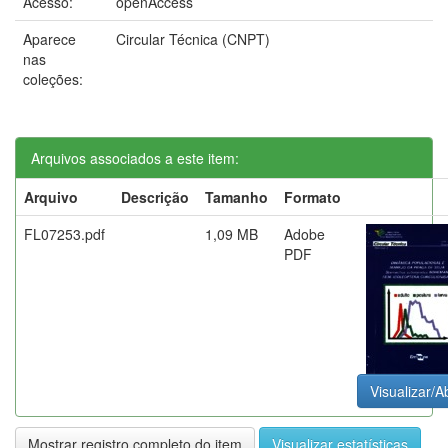
Acesso:
openAccess
Aparece
Circular Técnica (CNPT)
nas
coleções:
Arquivos associados a este item:
Arquivo
Descrição
Tamanho
Formato
FL07253.pdf
1,09 MB
Adobe
PDF
Visualizar/Ab
Mostrar registro completo do item
Visualizar estatísticas