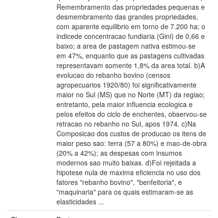
Remembramento das propriedades pequenas e
desmembramento das grandes propriedades,
com aparente equilibrio em torno de 7.200 ha; o
indicede concentracao fundiaria (Gini) de 0,66 e
baixo; a area de pastagem nativa estimou-se
em 47%, enquanto que as pastagens cultivadas
representavam somente 1,8% da area total. b)A
evolucao do rebanho bovino (censos
agropecuarios 1920/80) foi significativamente
maior no Sul (MS) que no Norte (MT) da regiao;
entretanto, pela maior influencia ecologica e
pelos efeitos do ciclo de enchentes, observou-se
retracao no rebanho no Sul, apos 1974. c)Na
Composicao dos custos de producao os itens de
maior peso sao: terra (57 a 80%) e mao-de-obra
(20% a 42%); as despesas com insumos
modernos sao muito baixas. d)Foi rejeitada a
hipotese nula de maxima eficiencia no uso dos
fatores "rebanho bovino", "benfeitoria", e
"maquinaria" para os quais estimaram-se as
elasticidades ...