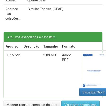
Aparece
Circular Técnica (CPAP)
nas
coleções:
Arquivos associados a este item:
Arquivo
Descrição
Tamanho
Formato
CT15.pdf
2,03 MB
Adobe
PDF
Visualizar/Abrir
Mostrar registro completo do item
Visualizar estatísticas