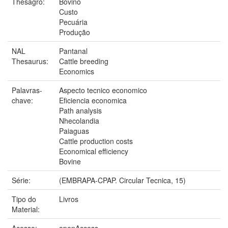
Thesagro:
Bovino
Custo
Pecuária
Produção
NAL
Pantanal
Thesaurus:
Cattle breeding
Economics
Palavras-
Aspecto tecnico economico
chave:
Eficiencia economica
Path analysis
Nhecolandia
Paiaguas
Cattle production costs
Economical efficiency
Bovine
Série:
(EMBRAPA-CPAP. Circular Tecnica, 15)
Tipo do
Livros
Material:
Acesso:
openAccess