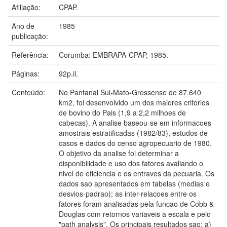
Afiliação:
CPAP.
Ano de
1985
publicação:
Referência:
Corumba: EMBRAPA-CPAP, 1985.
Páginas:
92p.il.
Conteúdo:
No Pantanal Sul-Mato-Grossense de 87.640
km2, foi desenvolvido um dos maiores critorios
de bovino do Pais (1,9 a 2,2 milhoes de
cabecas). A analise baseou-se em informacoes
amostrais estratificadas (1982/83), estudos de
casos e dados do censo agropecuario de 1980.
O objetivo da analise foi determinar a
disponibilidade e uso dos fatores avaliando o
nivel de eficiencia e os entraves da pecuaria. Os
dados sao apresentados em tabelas (medias e
desvios-padrao); as inter-relacoes entre os
fatores foram analisadas pela funcao de Cobb &
Douglas com retornos variaveis a escala e pelo
"path analysis". Os principais resultados sao: a)