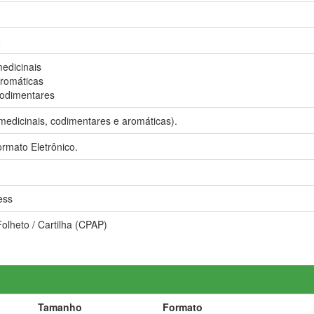
o
edicinais
aromáticas
codimentares
medicinais, codimentares e aromáticas).
rmato Eletrônico.
ess
Folheto / Cartilha (CPAP)
Tamanho
Formato