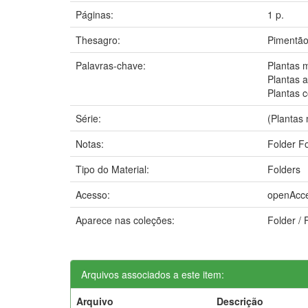
Páginas:
1 p.
Thesagro:
Pimentã
Palavras-chave:
Plantas m
Plantas 
Plantas 
Série:
(Plantas 
Notas:
Folder Fo
Tipo do Material:
Folders
Acesso:
openAcc
Aparece nas coleções:
Folder / 
Arquivos associados a este item:
Arquivo
Descrição