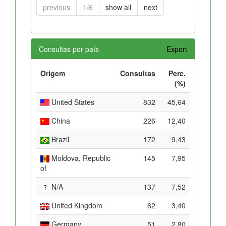
previous
1/6
show all
next
Consultas por país
Export
Origem
Consultas
Perc.
(%)
United States
832
45,64
China
226
12,40
Brazil
172
9,43
Moldova, Republic
145
7,95
of
N/A
137
7,52
United Kingdom
62
3,40
Germany
51
2,80