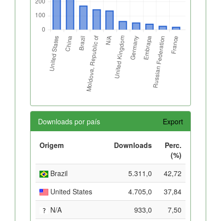
Downloads por país
Export
Origem
Downloads
Perc.
(%)
Brazil
5.311,0
42,72
United States
4.705,0
37,84
N/A
933,0
7,50