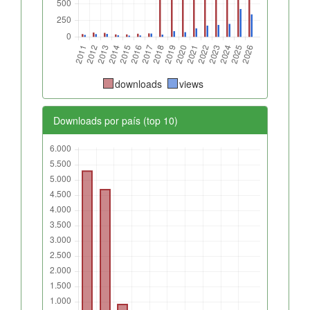
downloads
views
Downloads por país (top 10)