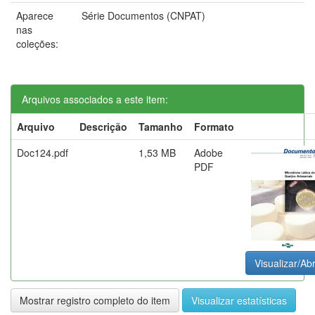
Aparece
Série Documentos (CNPAT)
nas
coleções:
Arquivos associados a este item:
Arquivo
Descrição
Tamanho
Formato
Doc124.pdf
1,53 MB
Adobe
PDF
Visualizar/Abr
Mostrar registro completo do item
Visualizar estatísticas