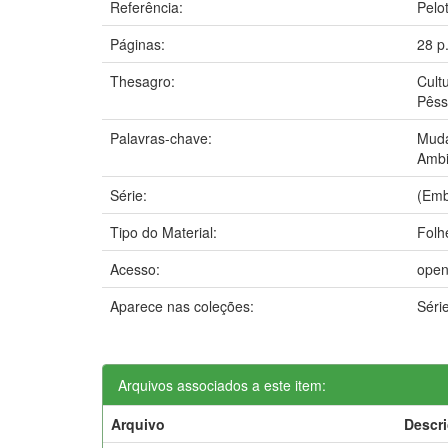
Referência:
Pelo
Páginas:
28 p
Thesagro:
Cult
Pês
Palavras-chave:
Muda
Ambi
Série:
(Emb
Tipo do Material:
Folh
Acesso:
open
Aparece nas coleções:
Séri
Arquivos associados a este item:
Arquivo
Descr