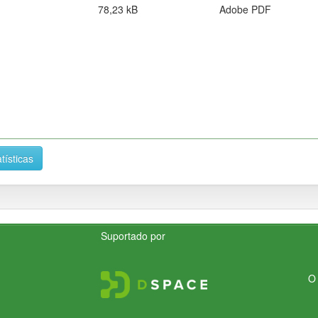
78,23 kB
Adobe PDF
tísticas
Suportado por
O 