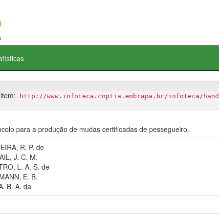
atísticas
 item:
http://www.infoteca.cnptia.embrapa.br/infoteca/hand
ocolo para a produção de mudas certificadas de pessegueiro.
EIRA, R. P. de
IL, J. C. M.
RO, L. A. S. de
ANN, E. B.
A, B. A. da
8