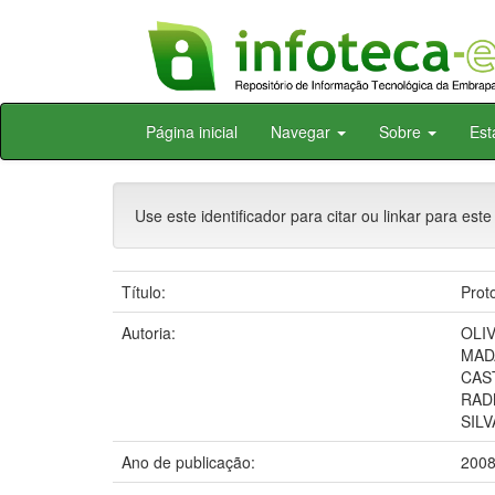
Skip
Página inicial
Navegar
Sobre
Est
navigation
Use este identificador para citar ou linkar para este
Título:
Prot
Autoria:
OLIV
MADA
CAST
RADM
SILV
Ano de publicação:
200