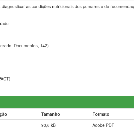
a diagnosticar as condições nutricionais dos pomares e de recomenda
erado
erado. Documentos, 142).
PACT)
ição
Tamanho
Formato
90,6 kB
Adobe PDF