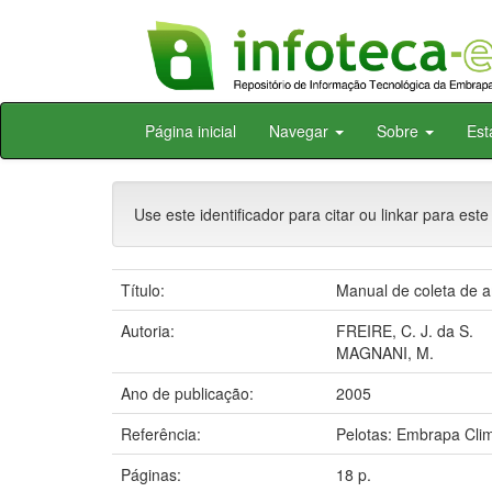
Skip
Página inicial
Navegar
Sobre
Est
navigation
Use este identificador para citar ou linkar para este
Título:
Manual de coleta de am
Autoria:
FREIRE, C. J. da S.
MAGNANI, M.
Ano de publicação:
2005
Referência:
Pelotas: Embrapa Cli
Páginas:
18 p.