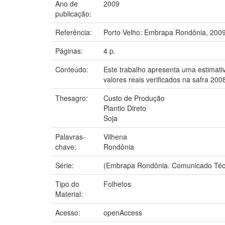
Ano de
2009
publicação:
Referência:
Porto Velho: Embrapa Rondônia, 2009
Páginas:
4 p.
Conteúdo:
Este trabalho apresenta uma estimativa
valores reais verificados na safra 20
Thesagro:
Custo de Produção
Plantio Direto
Soja
Palavras-
Vilhena
chave:
Rondônia
Série:
(Embrapa Rondônia. Comunicado Técn
Tipo do
Folhetos
Material:
Acesso:
openAccess