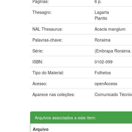
Páginas:
6 p.
Thesagro:
Lagarta
Plantio
NAL Thesaurus:
Acacia mangium
Palavras-chave:
Roraima
Série:
(Embrapa Roraima.
ISBN:
0102-099
Tipo do Material:
Folhetos
Acesso:
openAccess
Aparece nas coleções:
Comunicado Técnic
Arquivos associados a este item:
Arquivo