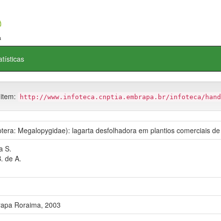
atísticas
 item:
http://www.infoteca.cnptia.embrapa.br/infoteca/hand
tera: Megalopygidae): lagarta desfolhadora em plantios comerciais d
a S.
. de A.
rapa Roraima, 2003