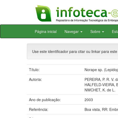
Skip
Página inicial
Navegar
Sobre
Est
navigation
Use este identificador para citar ou linkar para este
Título:
Norape sp. (Lepidop
Autoria:
PEREIRA, P. R. V. d
HALFELD-VIEIRA, B
NWCHET, K. de L.
Ano de publicação:
2003
Referência:
Boa vista, RR: Emb