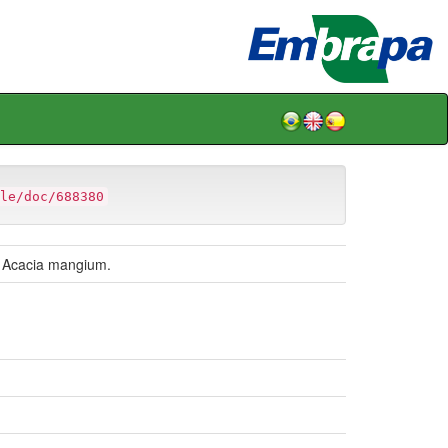
le/doc/688380
e Acacia mangium.