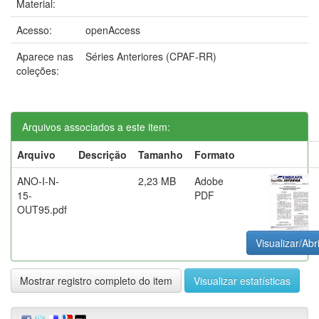
Material:
Acesso:
openAccess
Aparece nas
Séries Anteriores (CPAF-RR)
coleções:
Arquivos associados a este item:
Arquivo
Descrição
Tamanho
Formato
ANO-I-N-
2,23 MB
Adobe
15-
PDF
OUT95.pdf
Visualizar/Abr
Mostrar registro completo do item
Visualizar estatísticas