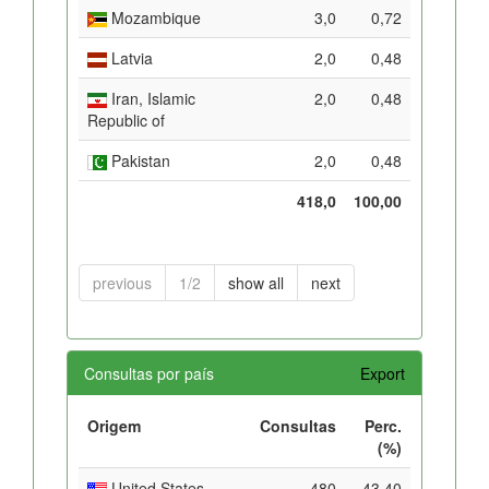
Mozambique
3,0
0,72
Latvia
2,0
0,48
Iran, Islamic
2,0
0,48
Republic of
Pakistan
2,0
0,48
418,0
100,00
previous
1/2
show all
next
Consultas por país
Export
Origem
Consultas
Perc.
(%)
United States
480
43,40