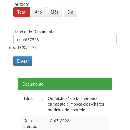
Período:
Total
Ano
Mês
Dia
Handle do Documento
(ex. 1822/417)
Documento
Título
:
Os "bichos" do boi: vermes,
carrapato e mosca-dos-chifres
medidas de controle.
Data
:
12-07-2022
entrada