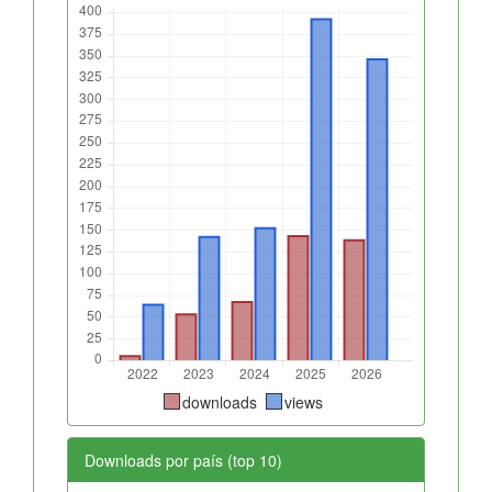
downloads
views
Downloads por país (top 10)