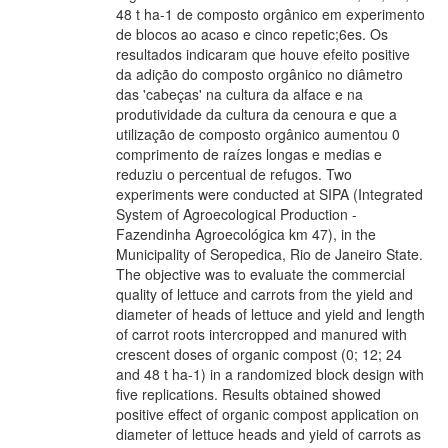
48 t ha-1 de composto orgânico em experimento
de blocos ao acaso e cinco repetic;6es. Os
resultados indicaram que houve efeito positive
da adição do composto orgânico no diâmetro
das 'cabeças' na cultura da alface e na
produtividade da cultura da cenoura e que a
utilização de composto orgânico aumentou 0
comprimento de raízes longas e medias e
reduziu o percentual de refugos. Two
experiments were conducted at SIPA (Integrated
System of Agroecological Production -
Fazendinha Agroecológica km 47), in the
Municipality of Seropedica, Rio de Janeiro State.
The objective was to evaluate the commercial
quality of lettuce and carrots from the yield and
diameter of heads of lettuce and yield and length
of carrot roots intercropped and manured with
crescent doses of organic compost (0; 12; 24
and 48 t ha-1) in a randomized block design with
five replications. Results obtained showed
positive effect of organic compost application on
diameter of lettuce heads and yield of carrots as