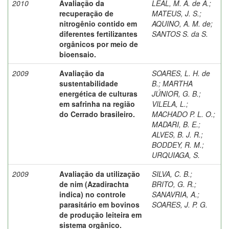
2010
Avaliação da
LEAL, M. A. de A.
;
recuperação de
MATEUS, J. S.
;
nitrogênio contido em
AQUINO, A. M. de
;
diferentes fertilizantes
SANTOS S. da S.
orgânicos por meio de
bioensaio.
2009
Avaliação da
SOARES, L. H. de
sustentabilidade
B.
;
MARTHA
energética de culturas
JÚNIOR, G. B.
;
em safrinha na região
VILELA, L.
;
do Cerrado brasileiro.
MACHADO P. L. O.
;
MADARI, B. E.
;
ALVES, B. J. R.
;
BODDEY, R. M.
;
URQUIAGA, S.
2009
Avaliação da utilização
SILVA, C. B.
;
de nim (Azadirachta
BRITO, G. R.
;
indica) no controle
SANAVRIA, A.
;
parasitário em bovinos
SOARES, J. P. G.
de produção leiteira em
sistema orgânico.