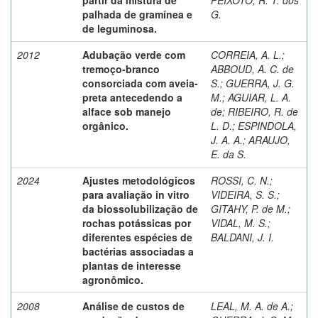
palhada de gramínea e
G.
de leguminosa.
2012
Adubação verde com
CORREIA, A. L.
;
tremoço-branco
ABBOUD, A. C. de
consorciada com aveia-
S.
;
GUERRA, J. G.
preta antecedendo a
M.
;
AGUIAR, L. A.
alface sob manejo
de
;
RIBEIRO, R. de
orgânico.
L. D.
;
ESPINDOLA,
J. A. A.
;
ARAUJO,
E. da S.
2024
Ajustes metodológicos
ROSSI, C. N.
;
para avaliação in vitro
VIDEIRA, S. S.
;
da biossolubilização de
GITAHY, P. de M.
;
rochas potássicas por
VIDAL, M. S.
;
diferentes espécies de
BALDANI, J. I.
bactérias associadas a
plantas de interesse
agronômico.
2008
Análise de custos de
LEAL, M. A. de A.
;