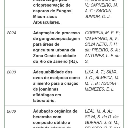
criopreservação de
V.
;
CARNEIRO, M.
esporos de Fungos
A. C.
;
SAGGIN
Micorrízicos
JUNIOR, O. J.
Arbusculares.
2024
Adaptação do processo
CORREIA, M. E. F.
;
de gongocompostagem
VALERIANO, B, V.
;
para áreas de
SILVA NETO, P. H.
agricultura urbana da
da
;
RIBEIRO, S. A.
;
Zona Oeste da cidade
ANTUNES, L. F. de
do Rio de Janeiro (RJ).
S.
2009
Adequabilidade dos
LIXA, A. T.
;
SILVA,
ovos de mariposa como
J. C.
;
ALMEIDA, M.
alimento para a criação
M. T. B.
;
AGUIAR-
de joaninhas
MENEZES, E. L.
afidófagas em
laboratório.
2009
Adubação orgânica de
LEAL, M. A. A.
;
beterraba com
SILVA, S. de D. da
;
composto obtido a
GUERRA, J. G. M.
;
partir da mistura de
PEIXOTO, R. T. dos