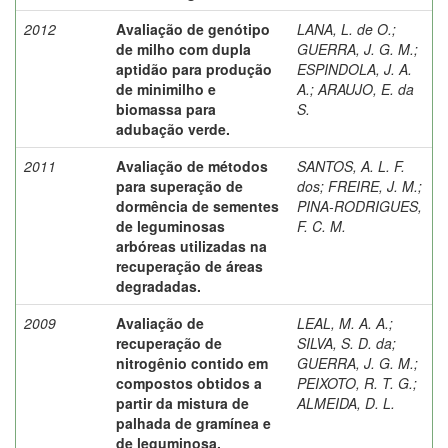
2012
Avaliação de genótipo
LANA, L. de O.
;
de milho com dupla
GUERRA, J. G. M.
;
aptidão para produção
ESPINDOLA, J. A.
de minimilho e
A.
;
ARAUJO, E. da
biomassa para
S.
adubação verde.
2011
Avaliação de métodos
SANTOS, A. L. F.
para superação de
dos
;
FREIRE, J. M.
;
dormência de sementes
PINA-RODRIGUES,
de leguminosas
F. C. M.
arbóreas utilizadas na
recuperação de áreas
degradadas.
2009
Avaliação de
LEAL, M. A. A.
;
recuperação de
SILVA, S. D. da
;
nitrogênio contido em
GUERRA, J. G. M.
;
compostos obtidos a
PEIXOTO, R. T. G.
;
partir da mistura de
ALMEIDA, D. L.
palhada de gramínea e
de leguminosa.