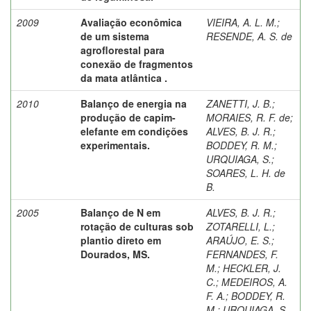
2009
Avaliação econômica
VIEIRA, A. L. M.
;
de um sistema
RESENDE, A. S. de
agroflorestal para
conexão de fragmentos
da mata atlântica .
2010
Balanço de energia na
ZANETTI, J. B.
;
produção de capim-
MORAIES, R. F. de
;
elefante em condições
ALVES, B. J. R.
;
experimentais.
BODDEY, R. M.
;
URQUIAGA, S.
;
SOARES, L. H. de
B.
2005
Balanço de N em
ALVES, B. J. R.
;
rotação de culturas sob
ZOTARELLI, L.
;
plantio direto em
ARAÚJO, E. S.
;
Dourados, MS.
FERNANDES, F.
M.
;
HECKLER, J.
C.
;
MEDEIROS, A.
F. A.
;
BODDEY, R.
M.
;
URQUIAGA, S.