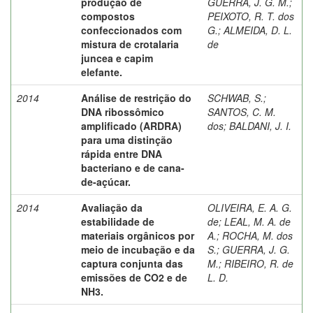
produção de
GUERRA, J. G. M.
;
compostos
PEIXOTO, R. T. dos
confeccionados com
G.
;
ALMEIDA, D. L.
mistura de crotalaria
de
juncea e capim
elefante.
2014
Análise de restrição do
SCHWAB, S.
;
DNA ribossômico
SANTOS, C. M.
amplificado (ARDRA)
dos
;
BALDANI, J. I.
para uma distinção
rápida entre DNA
bacteriano e de cana-
de-açúcar.
2014
Avaliação da
OLIVEIRA, E. A. G.
estabilidade de
de
;
LEAL, M. A. de
materiais orgânicos por
A.
;
ROCHA, M. dos
meio de incubação e da
S.
;
GUERRA, J. G.
captura conjunta das
M.
;
RIBEIRO, R. de
emissões de CO2 e de
L. D.
NH3.