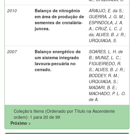
2010
Balanço de nitrogênio
ARAUJO, E. da S.
;
em área de produção de
GUERRA, J. G. M.
;
sementes de crotalária-
ESPINDOLA, J. A.
juncea.
A.
;
CRUZ, L. C. J.
da
;
ALVES, B. J. R.
;
URQUIAGA, S.
2007
Balanço energético de
SOARES, L. H. de
um sistema integrado
B.
;
MUNIZ, L. C.
;
lavoura-pecuária no
FIGUEIREDO, R.
cerrado.
S.
;
ALVES, B. J. R.
;
BODDEY, R. M.
;
URQUIAGA, S.
;
MADARI, B. E.
;
MACHADO, P. L. O.
de A.
Coleção's Items (Ordenado por Título na Ascendente
ordem): 1 para 20 de 99
Próximo >