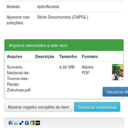
Acesso:
openAccess
Aparece nas
Série Documentos (CNPGL)
coleções:
Arquivos associados a este item:
Arquivo
Descrição
Tamanho
Formato
Sumario-
4,32 MB
Adobe
Nacional-de-
PDF
Touros-das-
Racas-
Zebuinas.pdf
Visualizar/A
Mostrar registro completo do item
Visualizar estatísticas