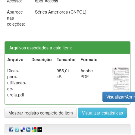
Acesso:
openAccess
Aparece
Séries Anteriores (CNPGL)
nas
coleções:
Arquivos associados a este item:
Arquivo
Descrição
Tamanho
Formato
Dicas-
955,01
Adobe
para-
kB
PDF
utilizacao-
de-
ureia.pdf
Visualizar/Abrir
Mostrar registro completo do item
Visualizar estatísticas