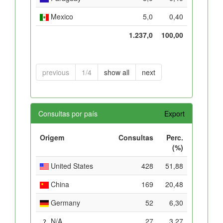
Mexico
5,0
0,40
1.237,0
100,00
previous
1/4
show all
next
Consultas por país
Export
Origem
Consultas
Perc.
(%)
United States
428
51,88
China
169
20,48
Germany
52
6,30
N/A
27
3,27