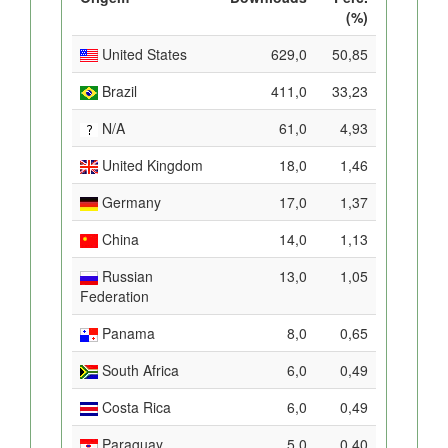
(%)
United States
629,0
50,85
Brazil
411,0
33,23
N/A
61,0
4,93
United Kingdom
18,0
1,46
Germany
17,0
1,37
China
14,0
1,13
Russian
13,0
1,05
Federation
Panama
8,0
0,65
South Africa
6,0
0,49
Costa Rica
6,0
0,49
Paraguay
5,0
0,40