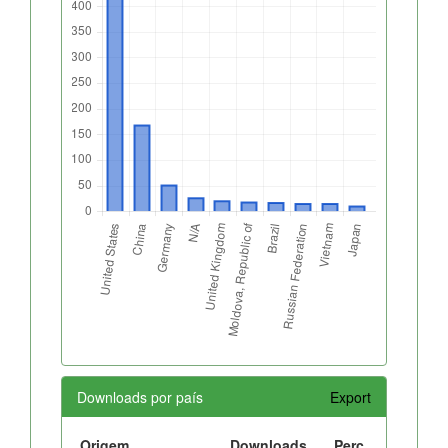
Downloads por país
Export
Origem
Downloads
Perc.