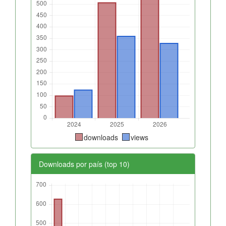
downloads
views
Downloads por país (top 10)