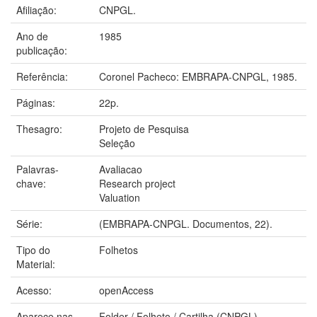
Afiliação:
CNPGL.
Ano de
1985
publicação:
Referência:
Coronel Pacheco: EMBRAPA-CNPGL, 1985.
Páginas:
22p.
Thesagro:
Projeto de Pesquisa
Seleção
Palavras-
Avaliacao
chave:
Research project
Valuation
Série:
(EMBRAPA-CNPGL. Documentos, 22).
Tipo do
Folhetos
Material:
Acesso:
openAccess
Aparece nas
Folder / Folheto / Cartilha (CNPGL)