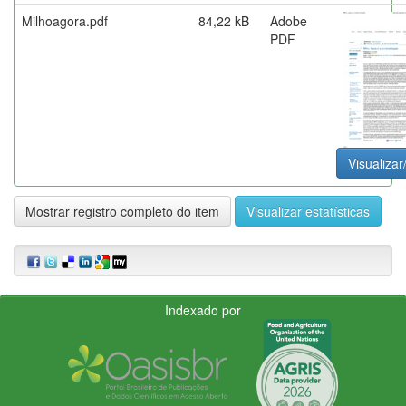
Milhoagora.pdf
84,22 kB
Adobe
PDF
Visualizar
Mostrar registro completo do item
Visualizar estatísticas
Indexado por