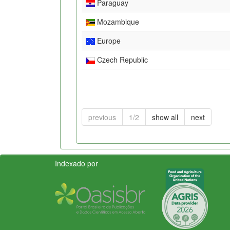
Paraguay
Mozambique
Europe
Czech Republic
previous
1/2
show all
next
Indexado por