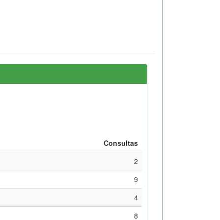
Consultas
2
9
4
8