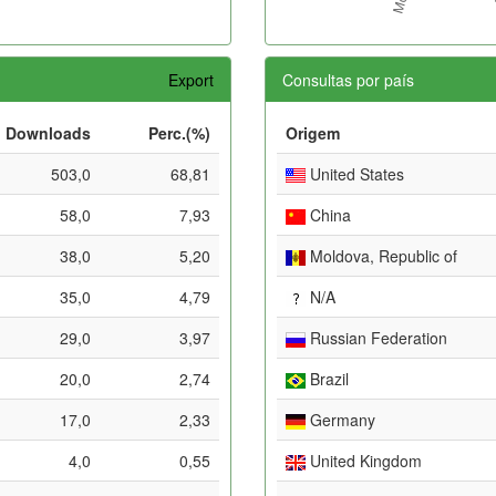
Export
Consultas por país
Downloads
Perc.(%)
Origem
503,0
68,81
United States
58,0
7,93
China
38,0
5,20
Moldova, Republic of
35,0
4,79
N/A
29,0
3,97
Russian Federation
20,0
2,74
Brazil
17,0
2,33
Germany
4,0
0,55
United Kingdom