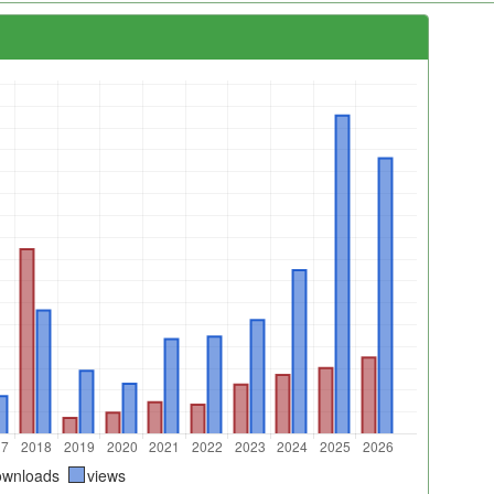
ownloads
views