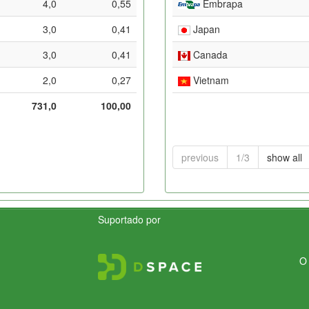
4,0
0,55
Embrapa
3,0
0,41
Japan
3,0
0,41
Canada
2,0
0,27
Vietnam
731,0
100,00
previous
1/3
show all
Suportado por
O 