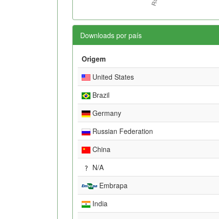
Downloads por país
Origem
United States
Brazil
Germany
Russian Federation
China
N/A
Embrapa
India