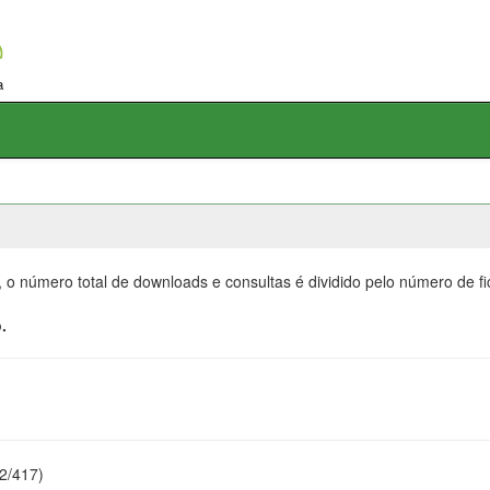
, o número total de downloads e consultas é dividido pelo número de f
.
22/417)