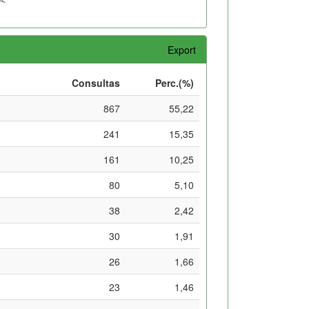
Export
Consultas
Perc.(%)
867
55,22
241
15,35
161
10,25
80
5,10
38
2,42
30
1,91
26
1,66
23
1,46