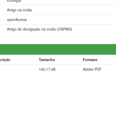
Ecologia
Artigo na mídia
openAccess
Artigo de divulgação na mídia (CNPMS)
crição
Tamanho
Formato
165,17 kB
Adobe PDF